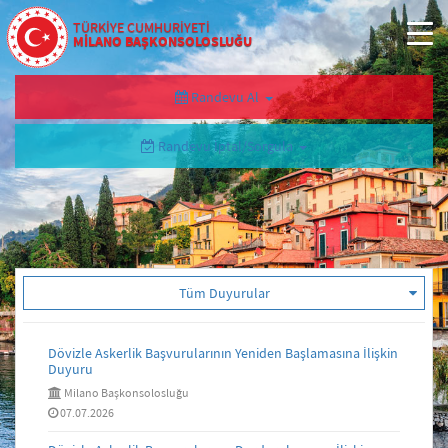
TÜRKİYE CUMHURİYETİ
MİLANO BAŞKONSOLOSLUĞU
Randevu Al
Randevu İptal/Sorgula
Tüm Duyurular
Dövizle Askerlik Başvurularının Yeniden Başlamasına İlişkin
Duyuru
Milano Başkonsolosluğu
07.07.2026