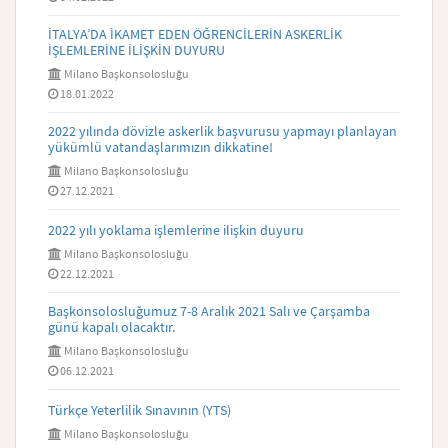
İTALYA’DA İKAMET EDEN ÖĞRENCİLERİN ASKERLİK
İŞLEMLERİNE İLİŞKİN DUYURU
Milano Başkonsolosluğu
18.01.2022
2022 yılında dövizle askerlik başvurusu yapmayı planlayan
yükümlü vatandaşlarımızın dikkatine!
Milano Başkonsolosluğu
27.12.2021
2022 yılı yoklama işlemlerine ilişkin duyuru
Milano Başkonsolosluğu
22.12.2021
Başkonsolosluğumuz 7-8 Aralık 2021 Salı ve Çarşamba
günü kapalı olacaktır.
Milano Başkonsolosluğu
06.12.2021
Türkçe Yeterlilik Sınavının (YTS)
Milano Başkonsolosluğu