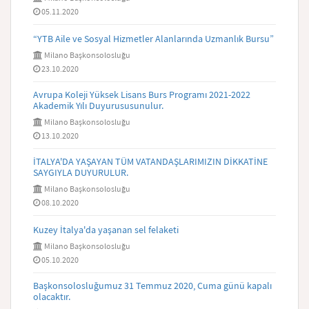
05.11.2020
“YTB Aile ve Sosyal Hizmetler Alanlarında Uzmanlık Bursu”
Milano Başkonsolosluğu
23.10.2020
Avrupa Koleji Yüksek Lisans Burs Programı 2021-2022
Akademik Yılı Duyurususunulur.
Milano Başkonsolosluğu
13.10.2020
İTALYA'DA YAŞAYAN TÜM VATANDAŞLARIMIZIN DİKKATİNE
SAYGIYLA DUYURULUR.
Milano Başkonsolosluğu
08.10.2020
Kuzey İtalya'da yaşanan sel felaketi
Milano Başkonsolosluğu
05.10.2020
Başkonsolosluğumuz 31 Temmuz 2020, Cuma günü kapalı
olacaktır.