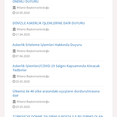
ÖNEMLİ DUYURU
Milano Başkonsolosluğu
18.05.2020
DÖVİZLE ASKERLİK İŞLEMLERİNE DAİR DUYURU
Milano Başkonsolosluğu
17.04.2020
Askerlik Erteleme İşlemleri Hakkında Duyuru
Milano Başkonsolosluğu
07.04.2020
Askerlik İşlemleri/COVID-19 Salgını Kapsamında Alınacak
Tedbirler
Milano Başkonsolosluğu
25.03.2020
Ülkemiz ile 46 ülke arasındaki uçuşların durdurulmasına
dair
Milano Başkonsolosluğu
25.03.2020
TÜRKİYE’YE DÖNME TALEBİNİ E-POSTA İLE BİLDİRMİŞ OLAN,