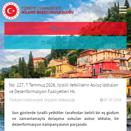
TÜRKİYE CUMHURİYETİ
MİLANO BAŞKONSOLOSLUĞU
Randevu Al
Randevu İptal/Sorgula
No: 127, 7 Temmuz 2026, İsrailli Yetkililerin Asılsız İddiaları
ve Dezenformasyon Faaliyetleri Hk.
Türkiye Cumhuriyeti Dışişleri Bakanlığı
07.07.2026
Son günlerde İsrailli yetkililer tarafından belirli bir eş güdüm
ve zamanlamayla dolaşıma sokulan asılsız iddialar, bir
dezenformasyon kampanyasının parçasıdır.