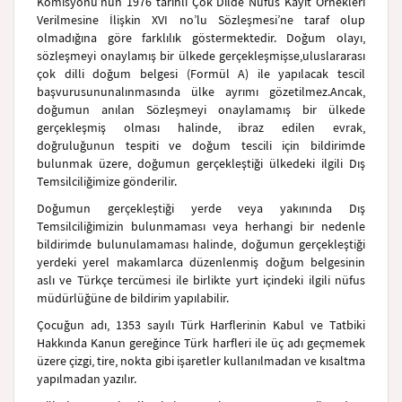
Komisyonu’nun 1976 tarihli Çok Dilde Nüfus Kayıt Örnekleri
Verilmesine İlişkin XVI no’lu Sözleşmesi’ne taraf olup
olmadığına göre farklılık göstermektedir. Doğum olayı,
sözleşmeyi onaylamış bir ülkede gerçekleşmişse,
uluslararası
çok dilli doğum belgesi (Formül A) ile yapılacak tescil
başvurusunun
alınmasında ülke ayrımı gözetilmez.
Ancak,
doğumun anılan Sözleşmeyi onaylamamış bir ülkede
gerçekleşmiş olması halinde, ibraz edilen evrak,
doğruluğunun tespiti ve doğum tescili için bildirimde
bulunmak üzere, doğumun gerçekleştiği ülkedeki ilgili Dış
Temsilciliğimize gönderilir.
Doğumun gerçekleştiği yerde veya yakınında Dış
Temsilciliğimizin bulunmaması veya herhangi bir nedenle
bildirimde bulunulamaması halinde, doğumun gerçekleştiği
yerdeki yerel makamlarca düzenlenmiş doğum belgesinin
aslı ve Türkçe tercümesi ile birlikte yurt içindeki ilgili nüfus
müdürlüğüne de bildirim yapılabilir.
Çocuğun adı, 1353 sayılı Türk Harflerinin Kabul ve Tatbiki
Hakkında Kanun gereğince Türk harfleri ile üç adı geçmemek
üzere çizgi, tire, nokta gibi işaretler kullanılmadan ve kısaltma
yapılmadan yazılır.