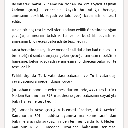
Boşanarak bekârlık hanesine dönen ve çift soyadı taşıyan
kadının çocuğu, annesinin kayıtlı bulunduğu haneye,
annesinin bekârlık soyadı ve bildireceği baba adı ile tescil
edilir.
Halen bir başkası ile evli olan kadının evlilik öncesinde doğan
çocuğu, annesinin bekârlık hanesine, bekârlık soyadı ve
annesinin bildireceği baba adı ile tescil edilir.
Koca hanesinde kayıtlı ve medenî hali dul olan kadının; evlilik
birlikteliği dışında dünyaya gelen çocuğu, annesinin bekârlık
hanesine, bekârlık soyadı ve annesinin bildireceği baba adı ile
tescil edilir.
Evlilik dışında Türk vatandaşı babadan ve Türk vatandaşı
veya yabancı anneden doğan çocuk;
(a) Babanın anne ile evlenmesi durumunda, 4721 sayılı Türk
Medeni Kanununun 292. maddesine göre babasının soyadıyla
baba hanesine tescil edilir.
(b) Annenin veya çocuğun istemesi üzerine, Türk Medenî
Kanununun 301. maddesi uyarınca mahkeme tarafından
baba ile arasında soybağının belirlenmesi ya da Türk Medenî
Kanununun 295. maddesi uyarınca babasının tanıması