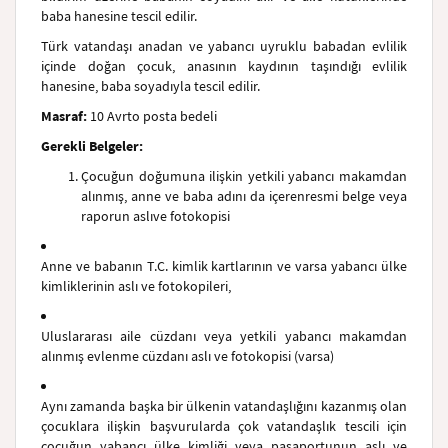
baba hanesine tescil edilir.
Türk vatandaşı anadan ve yabancı uyruklu babadan evlilik
içinde doğan çocuk, anasının kaydının taşındığı evlilik
hanesine, baba soyadıyla tescil edilir.
Masraf:
10 Avrto posta bedeli
Gerekli Belgeler:
Çocuğun doğumuna ilişkin yetkili yabancı makamdan
alınmış
, anne ve baba adını da içeren
resmi belge veya
raporun aslı
ve fotokopisi
Anne ve babanın T.C. kimlik kartlarının ve varsa yabancı ülke
kimliklerinin aslı ve fotokopileri,
Uluslararası aile cüzdanı veya yetkili yabancı makamdan
alınmış evlenme cüzdanı aslı ve fotokopisi (varsa)
Aynı zamanda başka bir ülkenin vatandaşlığını kazanmış olan
çocuklara ilişkin başvurularda çok vatandaşlık tescili için
çocuğun yabancı ülke kimliği veya pasaportunun aslı ve