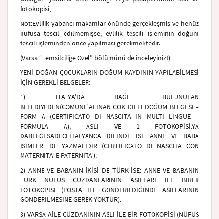
fotokopisi
,
Not:
Evlilik yabancı makamlar önünde gerçekleşmiş ve henüz
nüfusa tescil edilmemişse, evlilik tescili işleminin doğum
tescili işleminden önce yapılması gerekmektedir.
(Varsa “Temsilciliğe Özel” bölümünü de inceleyiniz!)
YENİ DOĞAN ÇOCUKLARIN DOĞUM KAYDININ YAPILABİLMESİ
İÇİN GEREKLİ BELGELER:
1) İTALYA’DA BAĞLI BULUNULAN
BELEDİYEDEN
(COMUNE)
ALINAN ÇOK DİLLİ DOĞUM BELGESİ –
FORM A (CERTIFICATO DI NASCITA IN MULTI LINGUE –
FORMULA A), ASLI VE 1 FOTOKOPİSİ.
YA
DA
BELGE
SADECE
İTALYANCA DİLİNDE İSE ANNE VE BABA
İSİMLERİ DE YAZMALIDIR (CERTIFICATO DI NASCITA CON
MATERNITA’ E PATERNITA’).
2) ANNE VE BABANIN İKİSİ DE TÜRK İSE: ANNE VE BABANIN
TÜRK NÜFUS CÜZDANLARININ ASILLARI İLE BİRER
FOTOKOPİSİ (POSTA İLE GÖNDERİLDİĞİNDE ASILLARININ
GÖNDERİLMESİNE GEREK YOKTUR).
3) VARSA AİLE CÜZDANININ ASLI İLE BİR FOTOKOPİSİ (NÜFUS