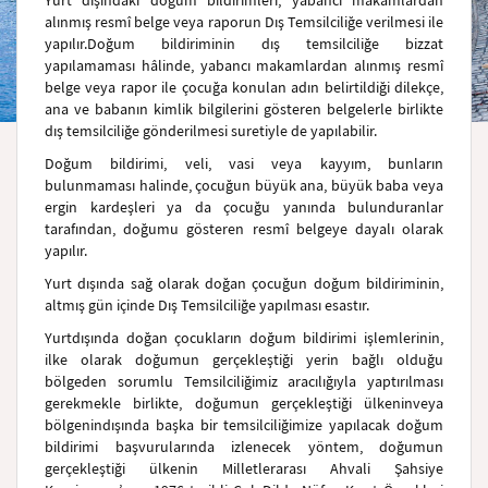
Yurt dışındaki doğum bildirimleri, yabancı makamlardan
alınmış resmî belge veya raporun Dış Temsilciliğe verilmesi ile
yapılır.Doğum bildiriminin dış temsilciliğe bizzat
yapılamaması hâlinde, yabancı makamlardan alınmış resmî
belge veya rapor ile çocuğa konulan adın belirtildiği dilekçe,
ana ve babanın kimlik bilgilerini gösteren belgelerle birlikte
dış temsilciliğe gönderilmesi suretiyle de yapılabilir.
Doğum bildirimi, veli, vasi veya kayyım, bunların
bulunmaması halinde, çocuğun büyük ana, büyük baba veya
ergin kardeşleri ya da çocuğu yanında bulunduranlar
tarafından, doğumu gösteren resmî belgeye dayalı olarak
yapılır.
Yurt dışında sağ olarak doğan çocuğun doğum bildiriminin,
altmış gün içinde Dış Temsilciliğe yapılması esastır.
Yurtdışında doğan çocukların doğum bildirimi işlemlerinin,
ilke olarak doğumun gerçekleştiği yerin bağlı olduğu
bölgeden sorumlu Temsilciliğimiz aracılığıyla yaptırılması
gerekmekle birlikte, doğumun gerçekleştiği ülkenin
veya
bölgenin
dışında başka bir temsilciliğimize yapılacak doğum
bildirimi başvurularında izlenecek yöntem, doğumun
gerçekleştiği ülkenin Milletlerarası Ahvali Şahsiye