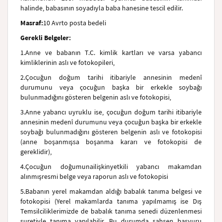
halinde, babasının soyadıyla baba hanesine tescil edilir.
Masraf:
10 Avrto posta bedeli
Gerekli Belgeler:
1.
Anne ve babanın T.C. kimlik kartları ve varsa yabancı
kimliklerinin aslı ve fotokopileri,
2.
Çocuğun doğum tarihi itibariyle annesinin medenî
durumunu veya çocuğun başka bir erkekle soybağı
bulunmadığını gösteren belgenin aslı ve fotokopisi,
3.
Anne yabancı uyruklu ise, çocuğun doğum tarihi itibariyle
annesinin medenî durumunu veya çocuğun başka bir erkekle
soybağı bulunmadığını gösteren belgenin aslı ve fotokopisi
(anne boşanmışsa boşanma kararı ve fotokopisi de
gereklidir),
4.
Çocuğun doğumuna
ilişkin
yetkili yabancı makamdan
alınmış
resmi belge veya raporun aslı ve fotokopisi
5.
Babanın yerel makamdan aldığı babalık tanıma belgesi ve
fotokopisi (Yerel makamlarda tanıma yapılmamış ise Dış
Temsilciliklerimizde de babalık tanıma senedi düzenlenmesi
suretiyle tanıma yapılabilir. Bu durumda şahsen başvuru