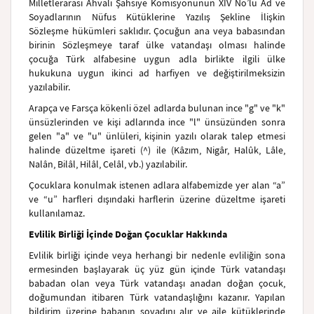
Milletlerarası Ahvali Şahsiye Komisyonunun XIV No’lu Ad ve
Soyadlarının Nüfus Kütüklerine Yazılış Şekline İlişkin
Sözleşme hükümleri saklıdır. Çocuğun ana veya babasından
birinin Sözleşmeye taraf ülke vatandaşı olması halinde
çocuğa Türk alfabesine uygun adla birlikte ilgili ülke
hukukuna uygun ikinci ad harfiyen ve değiştirilmeksizin
yazılabilir.
Arapça ve Farsça kökenli özel adlarda bulunan ince "g" ve "k"
ünsüzlerinden ve kişi adlarında ince "l" ünsüzünden sonra
gelen "a" ve "u" ünlüleri, kişinin yazılı olarak talep etmesi
halinde düzeltme işareti (^) ile (Kâzım, Nigâr, Halûk, Lâle,
Nalân, Bilâl, Hilâl, Celâl, vb.) yazılabilir.
Çocuklara konulmak istenen adlara alfabemizde yer alan “a”
ve “u” harfleri dışındaki harflerin üzerine düzeltme işareti
kullanılamaz.
Evlilik Birliği İçinde Doğan Çocuklar Hakkında
Evlilik birliği içinde veya herhangi bir nedenle evliliğin sona
ermesinden başlayarak üç yüz gün içinde Türk vatandaşı
babadan olan veya Türk vatandaşı anadan doğan çocuk,
doğumundan itibaren Türk vatandaşlığını kazanır. Yapılan
bildirim üzerine babanın soyadını alır ve aile kütüklerinde