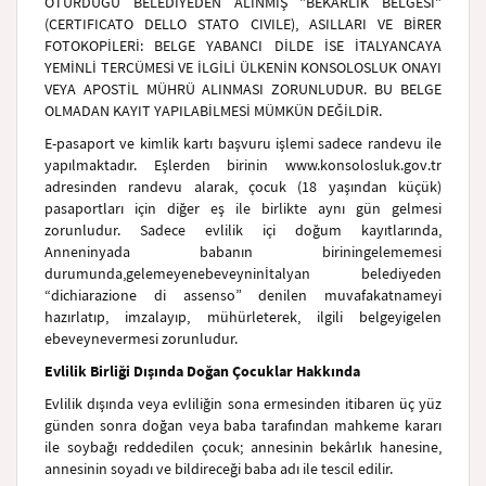
OTURDUĞU BELEDİYEDEN ALINMIŞ "BEKARLIK BELGESİ"
(CERTIFICATO DELLO STATO CIVILE), ASILLARI VE BİRER
FOTOKOPİLERİ: BELGE YABANCI DİLDE İSE İTALYANCAYA
YEMİNLİ TERCÜMESİ VE İLGİLİ ÜLKENİN KONSOLOSLUK ONAYI
VEYA APOSTİL MÜHRÜ ALINMASI ZORUNLUDUR. BU BELGE
OLMADAN KAYIT YAPILABİLMESİ MÜMKÜN DEĞİLDİR.
E-pasaport ve kimlik kartı başvuru işlemi sadece randevu ile
yapılmaktadır. Eşlerden birinin www.konsolosluk.gov.tr
adresinden randevu alarak, çocuk (18 yaşından küçük)
pasaportları için diğer eş ile birlikte aynı gün gelmesi
zorunludur. Sadece evlilik içi doğum kayıtlarında,
Annenin
yada babanın birinin
gelememesi
durumunda,
gelemeye
n
ebeveynin
İtalyan belediyeden
“dichiarazione di assenso” denilen muvafakatnameyi
hazırlatıp, imzalayıp, mühürleterek, ilgili belgeyi
gelen
ebeveyne
vermesi zorunludur.
Evlilik Birliği Dışında Doğan Çocuklar Hakkında
Evlilik dışında veya evliliğin sona ermesinden itibaren üç yüz
günden sonra doğan veya baba tarafından mahkeme kararı
ile soybağı reddedilen çocuk; annesinin bekârlık hanesine,
annesinin soyadı ve bildireceği baba adı ile tescil edilir.