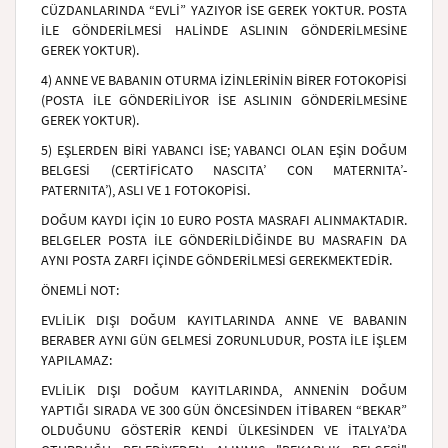
CÜZDANLARINDA “EVLİ” YAZIYOR İSE GEREK YOKTUR. POSTA
İLE GÖNDERİLMESİ HALİNDE ASLININ GÖNDERİLMESİNE
GEREK YOKTUR).
4) ANNE VE BABANIN OTURMA İZİNLERİNİN BİRER FOTOKOPİSİ
(POSTA İLE GÖNDERİLİYOR İSE ASLININ GÖNDERİLMESİNE
GEREK YOKTUR).
5) EŞLERDEN BİRİ YABANCI İSE; YABANCI OLAN EŞİN DOĞUM
BELGESİ (CERTİFİCATO NASCITA’ CON MATERNITA’-
PATERNITA’), ASLI VE 1 FOTOKOPİSİ.
DOĞUM KAYDI İÇİN 10 EURO POSTA MASRAFI ALINMAKTADIR.
BELGELER POSTA İLE GÖNDERİLDİĞİNDE BU MASRAFIN DA
AYNI POSTA ZARFI İÇİNDE GÖNDERİLMESİ GEREKMEKTEDİR.
ÖNEMLİ NOT:
EVLİLİK DIŞI DOĞUM KAYITLARINDA ANNE VE BABANIN
BERABER AYNI GÜN GELMESİ ZORUNLUDUR, POSTA İLE İŞLEM
YAPILAMAZ:
EVLİLİK DIŞI DOĞUM KAYITLARINDA, ANNENİN DOĞUM
YAPTIĞI SIRADA VE 300 GÜN ÖNCESİNDEN İTİBAREN “BEKAR”
OLDUĞUNU GÖSTERİR KENDİ ÜLKESİNDEN VE İTALYA’DA